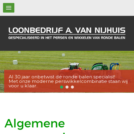
Al 30 jaar onbetwist de ronde balen specialist!
Met onze moderne perswikkelcombinatie staan wij
voor u klaar.
Algemene