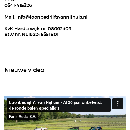
0341-415326
Mail:
info@loonbedrijfavannijhuis.nl
KvK Harderwijk nr. 08062309
Btw nr. NL192245351B01
Nieuwe video