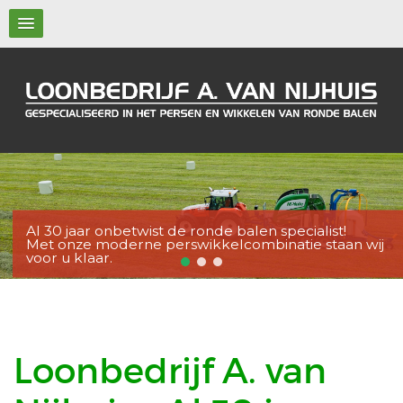
Al 30 jaar onbetwist de ronde balen specialist!
Met onze moderne perswikkelcombinatie staan wij
voor u klaar.
Loonbedrijf A. van